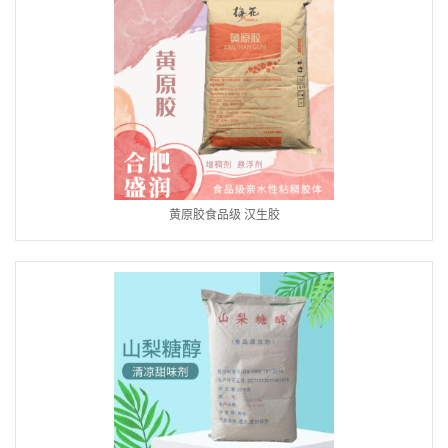
黄原胶食品级 汉生胶