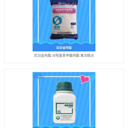
尼泊金丙酯 对羟基苯甲酸丙酯 果冻糕点