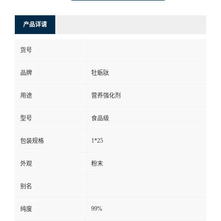
产品详请
货号
品牌
牡蛎肽
用途
营养强化剂
型号
食品级
1*25
包装规格
外观
粉末
别名
99%
纯度