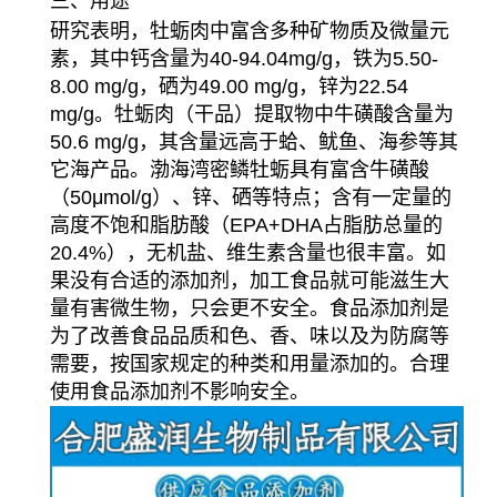
三、用途
研究表明，牡蛎肉中富含多种矿物质及微量元
素，其中钙含量为40-94.04mg/g，铁为5.50-
8.00 mg/g，硒为49.00 mg/g，锌为22.54
mg/g。牡蛎肉（干品）提取物中牛磺酸含量为
50.6 mg/g，其含量远高于蛤、鱿鱼、海参等其
它海产品。
渤海湾密鳞牡蛎具有富含牛磺酸
（50μmol/g）、锌、硒等特点；含有一定量的
高度不饱和脂肪酸（EPA+DHA占脂肪总量的
20.4%），无机盐、维生素含量也很丰富。如
果没有合适的添加剂，加工食品就可能滋生大
量有害微生物，只会更不安全。食品添加剂是
为了改善食品品质和色、香、味以及为防腐等
需要，按国家规定的种类和用量添加的。合理
使用食品添加剂不影响安全。