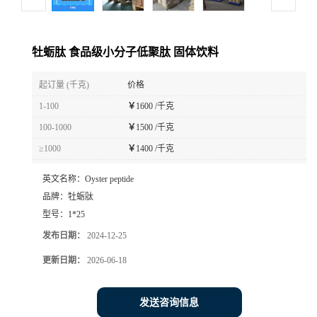
牡蛎肽 食品级小分子低聚肽 固体饮料
起订量 (千克)
价格
1-100
￥
1600 /千克
100-1000
￥
1500 /千克
≥1000
￥
1400 /千克
英文名称：
Oyster peptide
品牌：
牡蛎肽
型号：
1*25
发布日期：
2024-12-25
更新日期：
2026-06-18
发送咨询信息