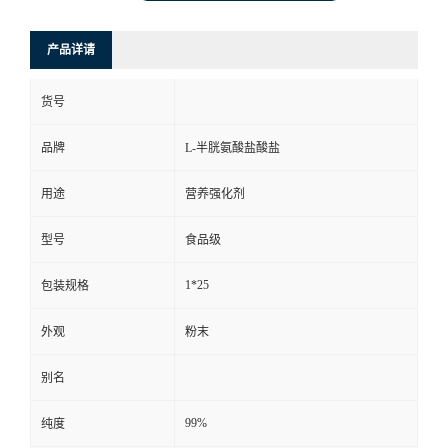
产品详请
货号
品牌
L-半胱氨酸盐酸盐
用途
营养强化剂
型号
食品级
1*25
包装规格
外观
粉末
别名
99%
纯度