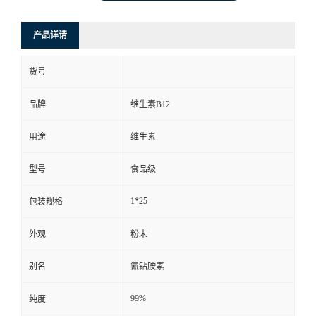
产品详请
货号
品牌
维生素B12
用途
维生素
型号
食品级
1*25
包装规格
外观
粉末
别名
氰钻胺素
99%
纯度