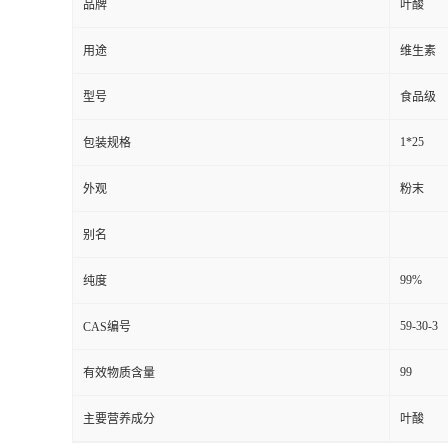
品牌
叶酸
用途
维生素
型号
食品级
1*25
包装规格
外观
粉末
别名
99%
纯度
59-30-3
CAS编号
99
有效物质含量
主要营养成分
叶酸