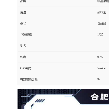
品牌
结晶果糖
用途
甜味剂
型号
食品级
1*25
包装规格
别名
99%
纯度
57-48-7
CAS编号
99
有效物质含量