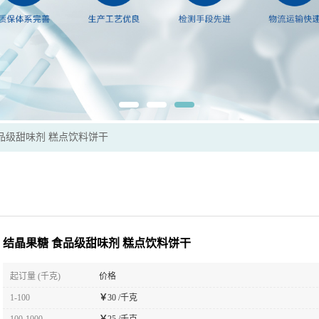
品级甜味剂 糕点饮料饼干
结晶果糖 食品级甜味剂 糕点饮料饼干
起订量 (千克)
价格
1-100
￥
30 /千克
100-1000
￥
25 /千克