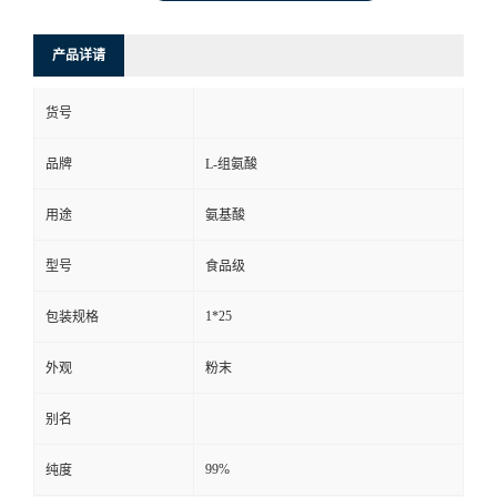
产品详请
货号
品牌
L-组氨酸
用途
氨基酸
型号
食品级
1*25
包装规格
外观
粉末
别名
99%
纯度