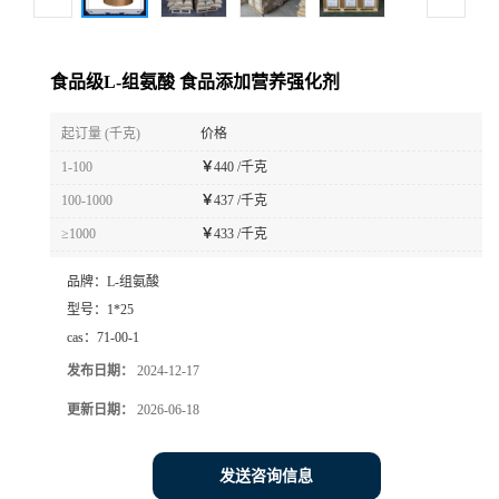
食品级L-组氨酸 食品添加营养强化剂
起订量 (千克)
价格
1-100
￥
440 /千克
100-1000
￥
437 /千克
≥1000
￥
433 /千克
品牌：
L-组氨酸
型号：
1*25
cas：
71-00-1
发布日期：
2024-12-17
更新日期：
2026-06-18
发送咨询信息