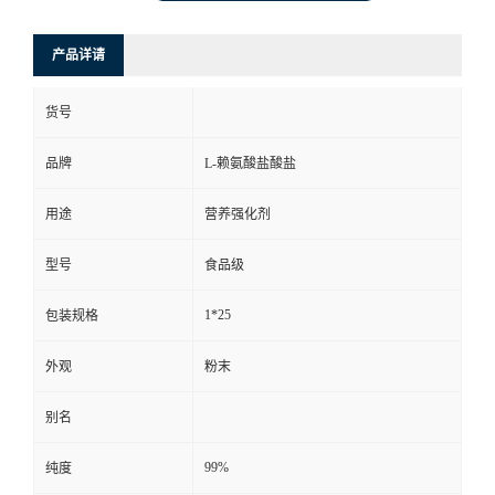
产品详请
货号
品牌
L-赖氨酸盐酸盐
用途
营养强化剂
型号
食品级
1*25
包装规格
外观
粉末
别名
99%
纯度