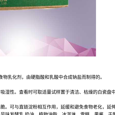
一种食物乳化剂，由硬脂酸和乳酸中合成钠盐而制得的。
有吸湿性。查看时可取适量试样置于清洁、枯燥的白瓷盘
酥脆。
可与直链淀粉相互作用，延缓和避免食物老化，延
乳风味发酵乳 奶油，植物油脂，冰淇淋，雪糕，果酱，干