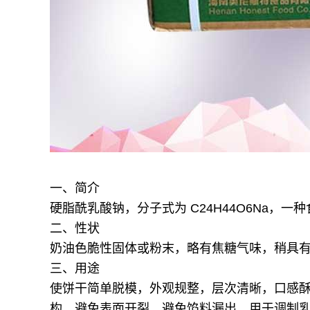
一、简介
硬脂酰乳酸钠，分子式为 C24H44O6Na，
二、性状
奶油色脆性固体或粉末，略有焦糖气味，稍具
三、用途
使饼干简单脱模，外观规整，层次清晰，口感
构，避免表面开裂，避免馅料漏出。
用于调制