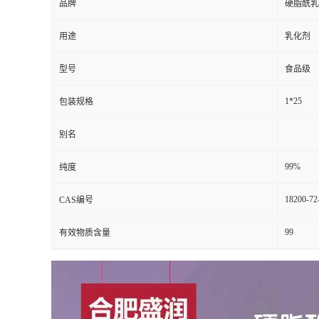
品牌
硬脂酰乳
用途
乳化剂
型号
食品级
1*25
包装规格
别名
99%
纯度
18200-72
CAS编号
99
有效物质含量