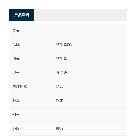
产品详请
货号
品牌
维生素D3
用途
维生素
型号
食品级
1*25
包装规格
外观
粉末
别名
99%
纯度