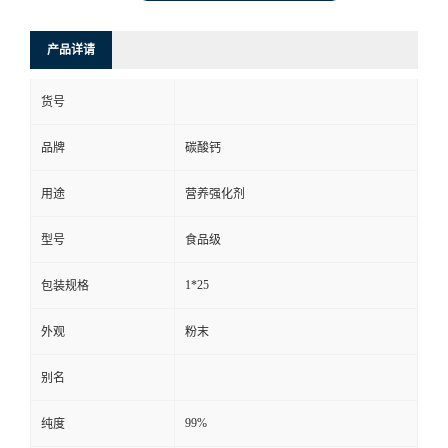
产品详请
货号
品牌
碳酸钙
用途
营养强化剂
型号
食品级
1*25
包装规格
外观
粉末
别名
99%
纯度