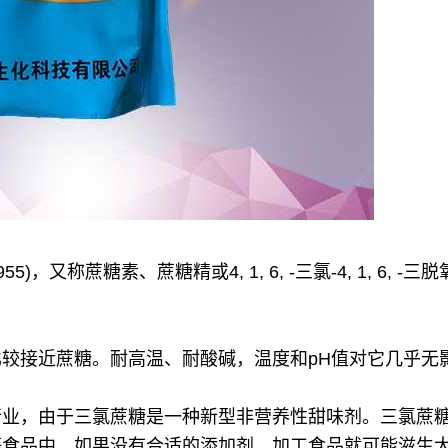
INS: 955)，又称蔗糖素、蔗糖精或4, 1, 6, -三氯-4, 1, 
较接近蔗糖。耐高温、耐酸碱，温度和pH值对它几乎无
行业，由于三氯蔗糖是一种新型非营养性甜味剂。三氯蔗
等食品中。如果没有合适的添加剂，加工食品就可能滋生