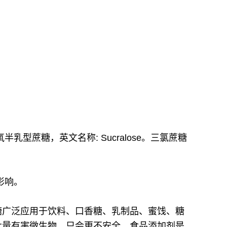
6, -三脱氧半乳型蔗糖，英文名称: Sucralose。三氯蔗糖
影响。
糖广泛应用于饮料、口香糖、乳制品、蜜饯、糖
大量有害微生物，只会更不安全。食品添加剂是