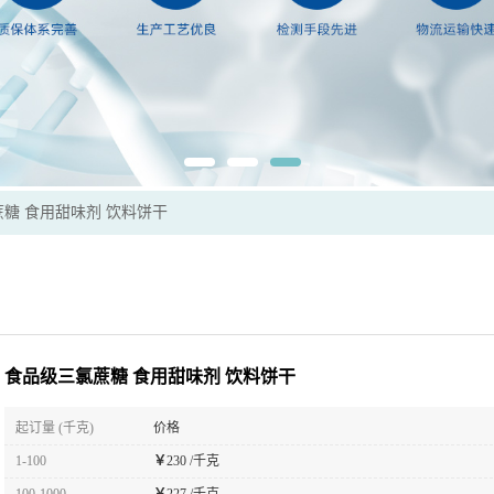
糖 食用甜味剂 饮料饼干
食品级三氯蔗糖 食用甜味剂 饮料饼干
起订量 (千克)
价格
1-100
￥
230 /千克
100-1000
￥
227 /千克