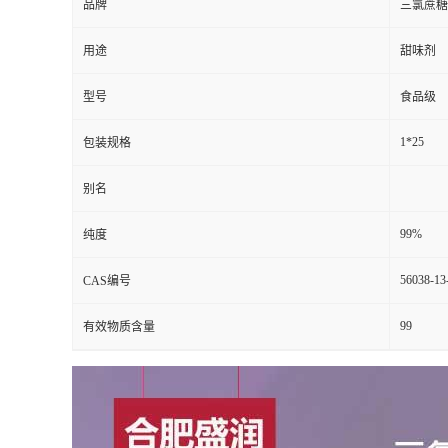
品牌
三氯蔗糖
用途
甜味剂
型号
食品级
1*25
包装规格
别名
99%
纯度
56038-13
CAS编号
99
有效物质含量