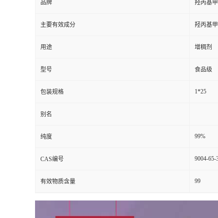
品牌
羟丙基甲
主要有效成分
羟丙基甲
用途
增稠剂
型号
食品级
1*25
包装规格
别名
99%
纯度
9004-65-
CAS编号
99
有效物质含量