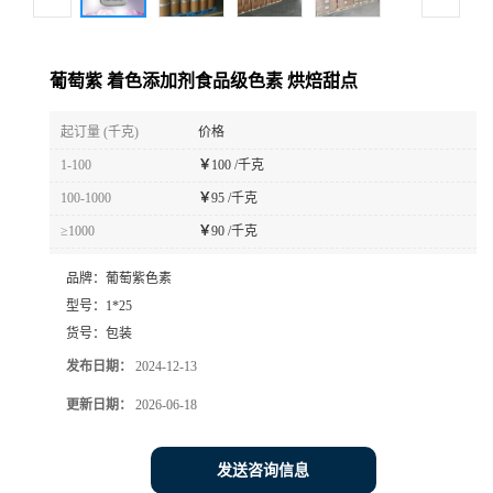
葡萄紫 着色添加剂食品级色素 烘焙甜点
起订量 (千克)
价格
1-100
￥
100 /千克
100-1000
￥
95 /千克
≥1000
￥
90 /千克
品牌：
葡萄紫色素
型号：
1*25
货号：
包装
发布日期：
2024-12-13
更新日期：
2026-06-18
发送咨询信息