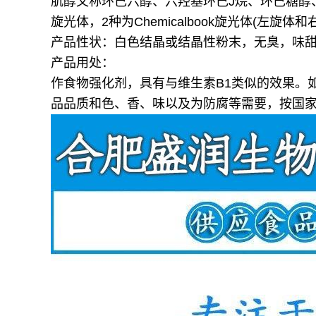
肌醇又称环己六醇、六羟基环己J烷、环己糖醇
旋光体，2种为Chemicalbook旋光体(左旋体和
产品性状：白色结晶或结晶性粉末，无臭，味
产品用处：
作食物强化剂，具有与维生素B1类似的效果。
品品质和色、香、味以及为防腐等需要，按国