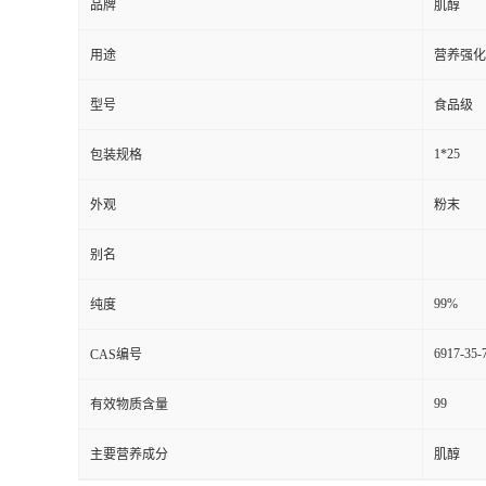
品牌
肌醇
用途
营养强化
型号
食品级
1*25
包装规格
外观
粉末
别名
99%
纯度
6917-35-
CAS编号
99
有效物质含量
主要营养成分
肌醇