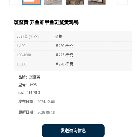
斑蝥黄 养鱼虾甲鱼斑蝥黄鸡鸭
起订量 (千克)
价格
1-100
￥
280 /千克
100-1000
￥
275 /千克
≥1000
￥
270 /千克
品牌：
斑蝥黄
型号：
1*25
cas：
514-78-3
发布日期：
2024-12-06
更新日期：
2026-06-18
发送咨询信息