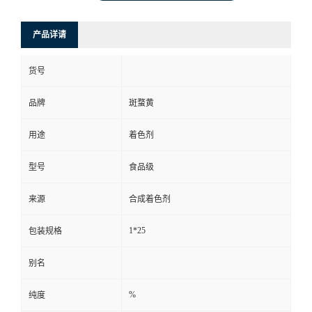
产品详请
货号
品牌
斑蝥黄
用途
着色剂
型号
食品级
来源
合成着色剂
1*25
包装规格
别名
%
纯度