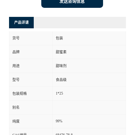
发送咨询信息
产品详请
货号
包装
品牌
甜蜜素
用途
甜味剂
型号
食品级
1*25
包装规格
别名
99%
纯度
68476-78-8