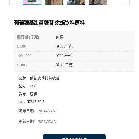
葡萄糖基甜菊糖苷 烘焙饮料原料
起订量 (千克)
价格
1-100
￥
95 /千克
100-1000
￥
92 /千克
≥1000
￥
88 /千克
品牌：
葡萄糖基甜菊糖苷
型号：
1*25
货号：
包装
cas：
57817-89-7
发布日期：
2024-12-02
更新日期：
2026-06-18