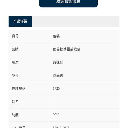
发送咨询信息
产品详请
货号
包装
品牌
葡萄糖基甜菊糖苷
用途
甜味剂
型号
食品级
1*25
包装规格
别名
99%
纯度
57817-89-7