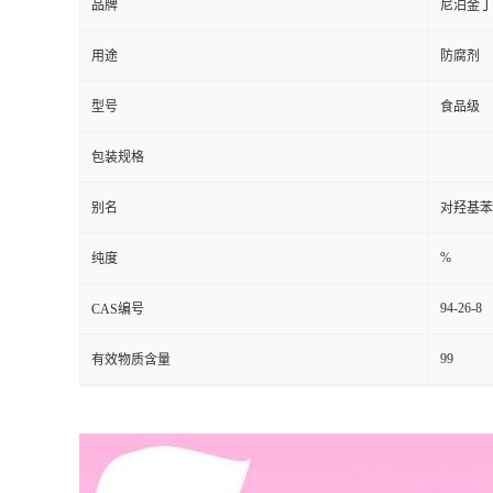
品牌
尼泊金丁
用途
防腐剂
型号
食品级
包装规格
别名
对羟基苯
%
纯度
94-26-8
CAS编号
99
有效物质含量