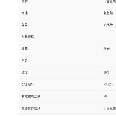
品牌
L-色氨酸
用途
氨基酸
型号
食品级
包装规格
外观
粉末
别名
99%
纯度
73-22-3
CAS编号
99
有效物质含量
主要营养成分
L-色氨酸