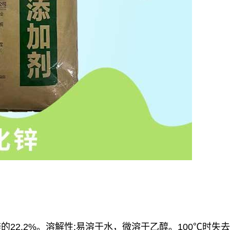
22.2%。溶解性:易溶于水，微溶于乙醇。100℃时失