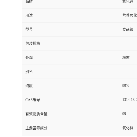
品牌
氧化锌
用途
营养强化
型号
食品级
包装规格
外观
粉末
别名
99%
纯度
1314-13-
CAS编号
99
有效物质含量
主要营养成分
氧化锌