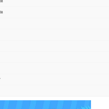
钠
钠
7