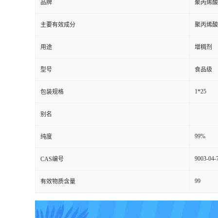
品牌
聚丙烯酸
主要有效成分
聚丙烯酸
用途
增稠剂
型号
食品级
1*25
包装规格
别名
99%
纯度
9003-04-
CAS编号
99
有效物质含量