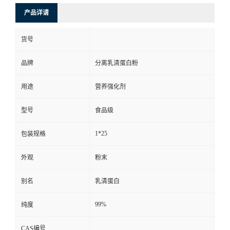
产品详请
货号
品牌
分离乳清蛋白粉
用途
营养强化剂
型号
食品级
1*25
包装规格
外观
粉末
别名
乳清蛋白
99%
纯度
CAS编号