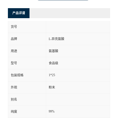
产品详请
货号
品牌
L-异亮氨酸
用途
氨基酸
型号
食品级
1*25
包装规格
外观
粉末
别名
99%
纯度