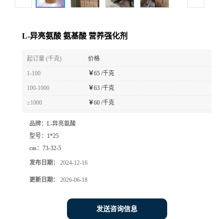
L-异亮氨酸 氨基酸 营养强化剂
起订量 (千克)
价格
1-100
￥
65 /千克
100-1000
￥
63 /千克
≥1000
￥
60 /千克
品牌：
L-异亮氨酸
型号：
1*25
cas：
73-32-5
发布日期：
2024-12-16
更新日期：
2026-06-18
发送咨询信息