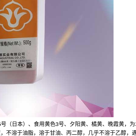
又名食用黄色5号（日本）、食用黄色3号、夕阳黄、橘黄、晚霞黄
液，不溶于油脂，溶于甘油、丙二醇，几乎不溶于乙醇，