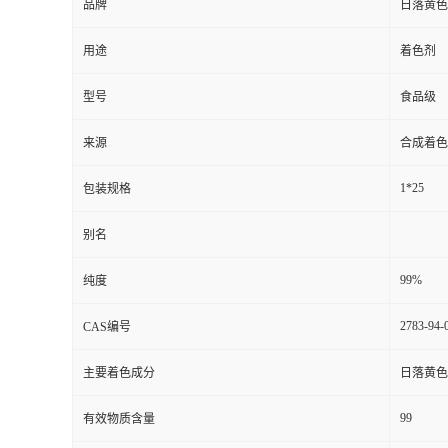
品牌
日落黄色
用途
着色剂
型号
食品级
来源
合成着色
1*25
包装规格
别名
99%
纯度
2783-94-
CAS编号
主要着色成分
日落黄色
99
有效物质含量