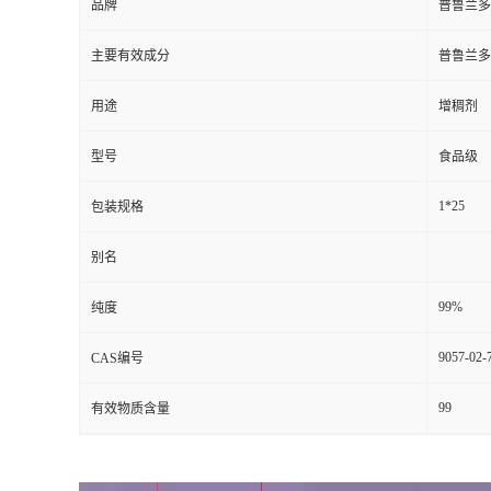
品牌
普鲁兰多
主要有效成分
普鲁兰多
用途
增稠剂
型号
食品级
1*25
包装规格
别名
99%
纯度
9057-02-
CAS编号
99
有效物质含量