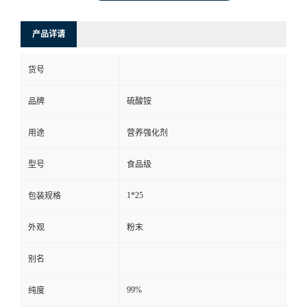
产品详请
货号
品牌
硫酸铵
用途
营养强化剂
型号
食品级
1*25
包装规格
外观
粉末
别名
99%
纯度