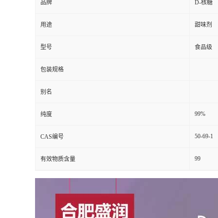
品牌
D-核糖
用途
甜味剂
型号
食品级
包装规格
别名
99%
纯度
50-69-1
CAS编号
99
有效物质含量