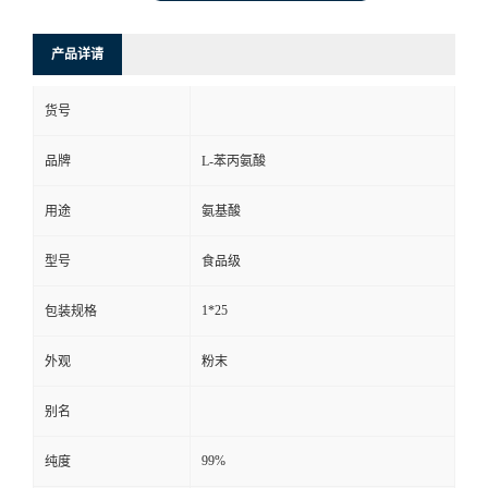
产品详请
货号
品牌
L-苯丙氨酸
用途
氨基酸
型号
食品级
1*25
包装规格
外观
粉末
别名
99%
纯度