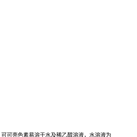
，可可壳色素易溶于水及稀乙醇溶液，水溶液为