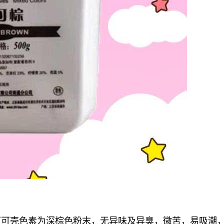
可可壳色素为深棕色粉末，无异味及异臭，微苦，易吸潮