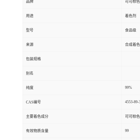
品牌
可可棕色
用途
着色剂
型号
食品级
来源
合成着色
包装规格
别名
99%
纯度
4553-89-
CAS编号
主要着色成分
可可棕色
99
有效物质含量