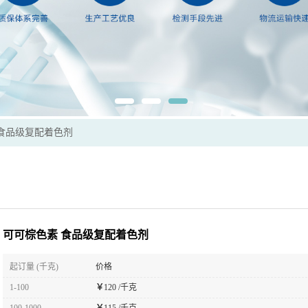
食品级复配着色剂
可可棕色素 食品级复配着色剂
起订量 (千克)
价格
1-100
￥
120 /千克
100-1000
￥
115 /千克