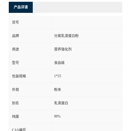
产品详请
货号
品牌
分离乳清蛋白粉
用途
营养强化剂
型号
食品级
1*25
包装规格
外观
粉末
别名
乳清蛋白
99%
纯度
CAS编号