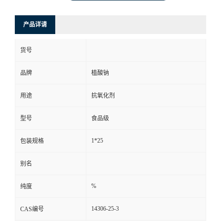
产品详请
货号
品牌
植酸钠
用途
抗氧化剂
型号
食品级
1*25
包装规格
别名
%
纯度
14306-25-3
CAS编号