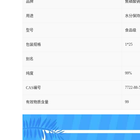
品牌
焦磷酸钠
用途
水分保持
型号
食品级
1*25
包装规格
别名
99%
纯度
7722-88-
CAS编号
99
有效物质含量