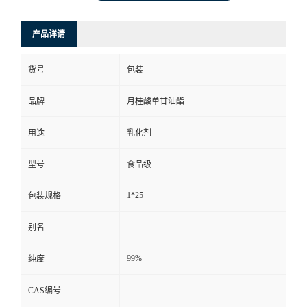
产品详请
货号
包装
品牌
月桂酸单甘油酯
用途
乳化剂
型号
食品级
1*25
包装规格
别名
99%
纯度
CAS编号