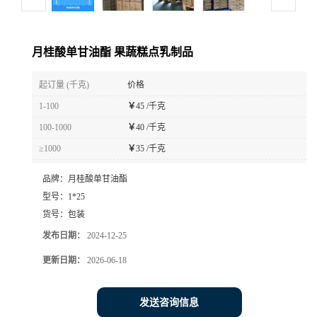
月桂酸单甘油酯 果蔬糕点乳制品
起订量 (千克)
价格
1-100
￥
45 /千克
100-1000
￥
40 /千克
≥1000
￥
35 /千克
品牌：
月桂酸单甘油酯
型号：
1*25
货号：
包装
发布日期：
2024-12-25
更新日期：
2026-06-18
发送咨询信息