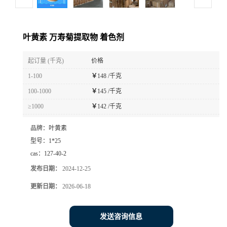
叶黄素 万寿菊提取物 着色剂
起订量 (千克)
价格
1-100
￥
148 /千克
100-1000
￥
145 /千克
≥1000
￥
142 /千克
品牌：
叶黄素
型号：
1*25
cas：
127-40-2
发布日期：
2024-12-25
更新日期：
2026-06-18
发送咨询信息