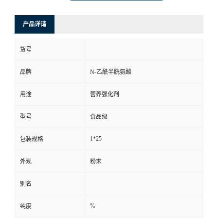
产品详请
货号
品牌
N-乙酰半胱氨酸
用途
营养强化剂
型号
食品级
1*25
包装规格
外观
粉末
别名
%
纯度