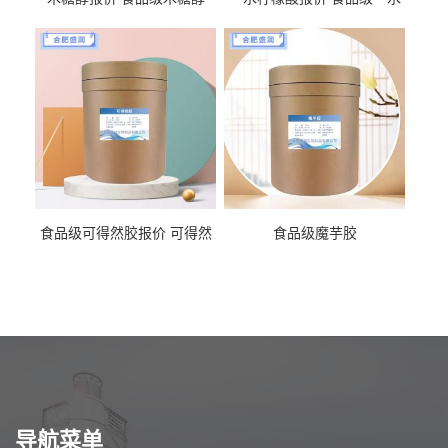
柠檬酸
食品级可得然胶报价 可得然
食品级魔芋胶
胶商家供应
导航菜单