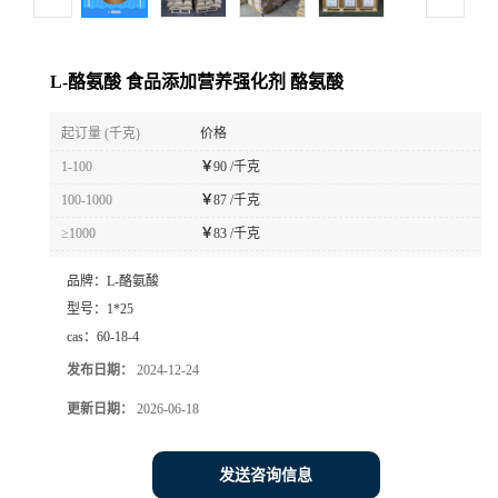
L-酪氨酸 食品添加营养强化剂 酪氨酸
起订量 (千克)
价格
1-100
￥
90 /千克
100-1000
￥
87 /千克
≥1000
￥
83 /千克
品牌：
L-酪氨酸
型号：
1*25
cas：
60-18-4
发布日期：
2024-12-24
更新日期：
2026-06-18
发送咨询信息