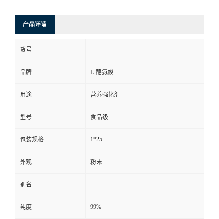
产品详请
货号
品牌
L-酪氨酸
用途
营养强化剂
型号
食品级
1*25
包装规格
外观
粉末
别名
99%
纯度