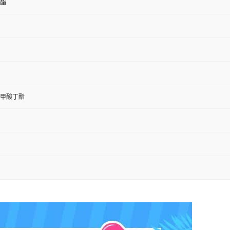
酯
甲酸丁酯