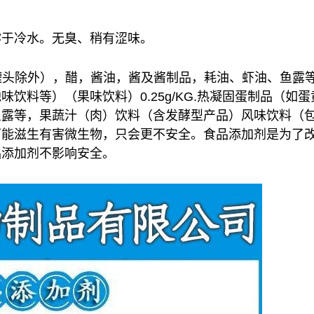
溶于冷水。无臭、稍有涩味。
酱（罐头除外），醋，酱油，酱及酱制品，耗油、虾油、鱼
料等）（果味饮料）0.25g/KG.热凝固蛋制品（如蛋
鱼露等，果蔬汁（肉）饮料（含发酵型产品）风味饮料（
可能滋生有害微生物，只会更不安全。食品添加剂是为了
品添加剂不影响安全。