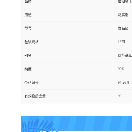
品牌
尼泊金丁
用途
防腐剂
型号
食品级
1*25
包装规格
别名
对羟基苯
99%
纯度
94-26-8
CAS编号
99
有效物质含量