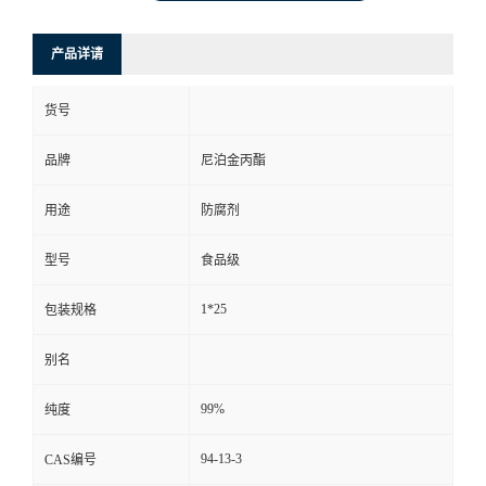
产品详请
货号
品牌
尼泊金丙酯
用途
防腐剂
型号
食品级
1*25
包装规格
别名
99%
纯度
94-13-3
CAS编号