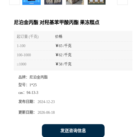
尼泊金丙酯 对羟基苯甲酸丙酯 果冻糕点
起订量 (千克)
价格
1-100
￥
65 /千克
100-1000
￥
62 /千克
≥1000
￥
58 /千克
品牌：
尼泊金丙酯
型号：
1*25
cas：
94-13-3
发布日期：
2024-12-23
更新日期：
2026-06-18
发送咨询信息