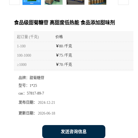
食品级甜菊糖苷 高甜度低热能 食品添加甜味剂
起订量 (千克)
价格
1-100
￥
80 /千克
100-1000
￥
75 /千克
≥1000
￥
70 /千克
品牌：
甜菊糖苷
型号：
1*25
cas：
57817-89-7
发布日期：
2024-12-21
更新日期：
2026-06-18
发送咨询信息