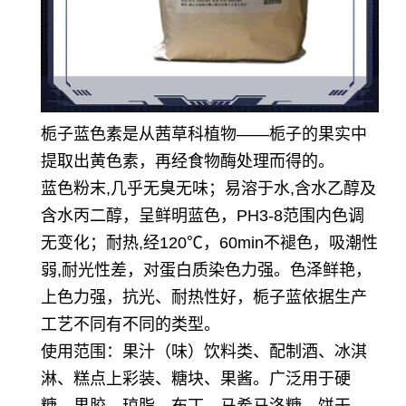
栀子蓝色素是从茜草科植物——栀子的果实中
提取出黄色素，再经食物酶处理而得的。
蓝色粉末,几乎无臭无味；易溶于水,含水乙醇及
含水丙二醇，呈鲜明蓝色，PH3-8范围内色调
无变化；耐热,经120℃，60min不褪色，吸潮性
弱,耐光性差，对蛋白质染色力强。
色泽鲜艳，
上色力强，抗光、耐热性好，栀子蓝依据生产
工艺不同有不同的类型。
使用范围：果汁（味）饮料类、配制酒、冰淇
淋、糕点上彩装、糖块、果酱。
广泛用于硬
糖、果胶、琼脂、布丁、马希马洛糖、饼干、