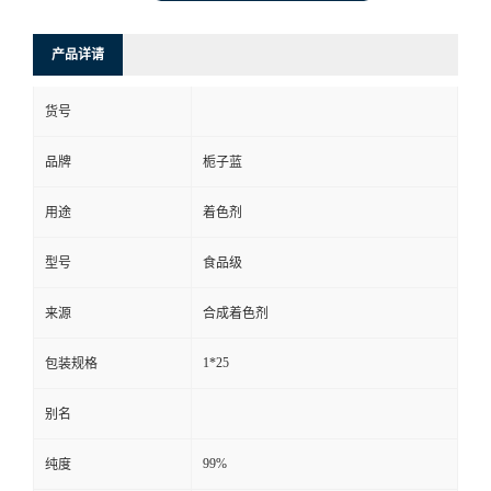
产品详请
货号
品牌
栀子蓝
用途
着色剂
型号
食品级
来源
合成着色剂
1*25
包装规格
别名
99%
纯度