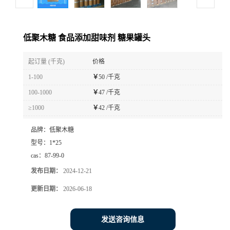
低聚木糖 食品添加甜味剂 糖果罐头
起订量 (千克)
价格
1-100
￥
50 /千克
100-1000
￥
47 /千克
≥1000
￥
42 /千克
品牌：
低聚木糖
型号：
1*25
cas：
87-99-0
发布日期：
2024-12-21
更新日期：
2026-06-18
发送咨询信息