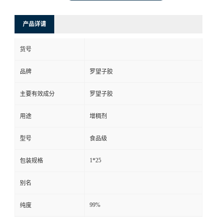
产品详请
货号
品牌
罗望子胶
主要有效成分
罗望子胶
用途
增稠剂
型号
食品级
1*25
包装规格
别名
99%
纯度