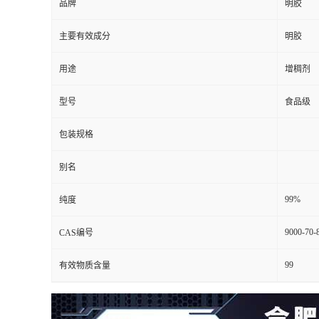
品牌
明胶
主要有效成分
明胶
用途
增稠剂
型号
食品级
包装规格
别名
99%
纯度
9000-70-
CAS编号
99
有效物质含量