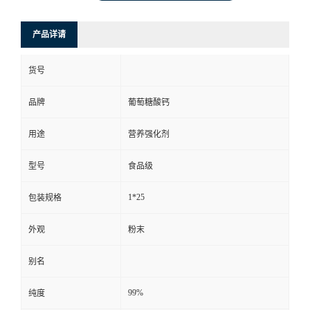
产品详请
货号
品牌
葡萄糖酸钙
用途
营养强化剂
型号
食品级
1*25
包装规格
外观
粉末
别名
99%
纯度