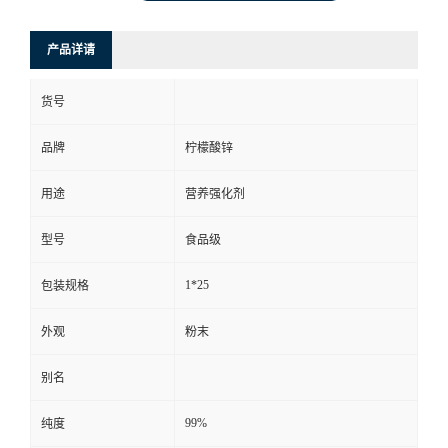
产品详请
货号
品牌
柠檬酸锌
用途
营养强化剂
型号
食品级
1*25
包装规格
外观
粉末
别名
99%
纯度