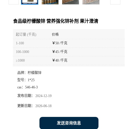
食品级柠檬酸锌 营养强化锌补剂 果汁澄清
起订量 (千克)
价格
1-100
￥
50 /千克
100-1000
￥
45 /千克
≥1000
￥
40 /千克
品牌：
柠檬酸锌
型号：
1*25
cas：
546-46-3
发布日期：
2024-12-19
更新日期：
2026-06-18
发送咨询信息