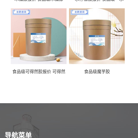
柠檬酸
食品级可得然胶报价 可得然
食品级魔芋胶
胶商家供应
导航菜单