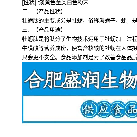
[性状] :淡黄色至类白色粉末
二、【产品性状】
牡蛎肽的主要成分是牡蛎，俗称海蛎子、蚝，
三、【产品用途】
牡蛎肽是将肽分子生物技术运用于牡蛎加工过
牛磺酸等营养成份，使富含核酸的牡蛎在人体
只会更不安全。食品添加剂是为了改善食品品