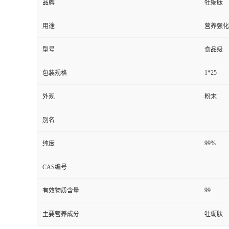
品牌
牡蛎肽
用途
营养强化
型号
食品级
1*25
包装规格
外观
粉末
别名
99%
纯度
CAS编号
99
有效物质含量
主要营养成分
牡蛎肽