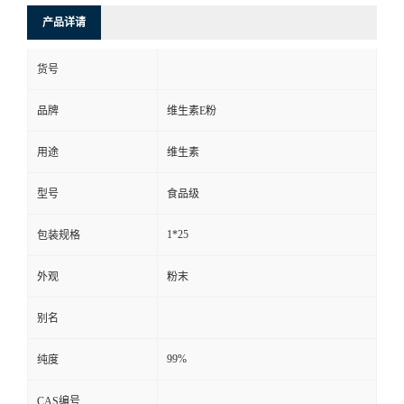
产品详请
货号
品牌
维生素E粉
用途
维生素
型号
食品级
1*25
包装规格
外观
粉末
别名
99%
纯度
CAS编号